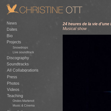
News
24 heures de la vie d'un
Musical show
Dates
Bio
Projects
Snowdrops
Live soundtrack
Discography
Soundtracks
All Collaborations
Press
Photos
Videos
Teaching
Ondes Martenot
Music & Cinema