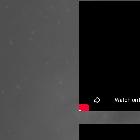
de l'aube à la nuit.
"Boule de sons éclat
formidable désir de
premier album, Soli
mémorable de la par
Christine Ott affir
plus sa personnalité
peut l'être son inst
mars 2013