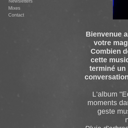
Newsletters
Mixes
Contact
Bienvenue a
votre mag
Combien de
cette musi
terminé un 
conversatio
L'album "Ecl
moments dans
geste mus