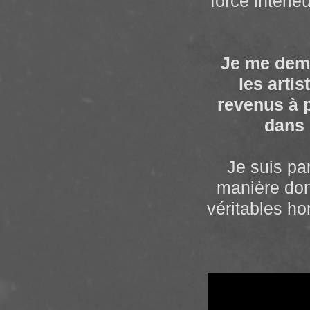
force intérie
Je me deman
les arti
revenus à p
dans 
Je suis pa
manière dont
véritables ho
Pour moi, i
tr
Mais, si j'