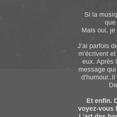
Mais pour l
pensée, d'un
Si la musiqu
n'est pas tou
que 
synthétiseurs
Mais oui, je
est parfoi
quelque chos
J'ai parfois 
tout robot
m'écrivent e
quelque chose
eux. Après l
de la musiqu
message qui m
robotiser d
d'humour..Il 
souvent un s
De
musical. Mais
et intéress
Et enfin.
avons par
voyez-vous l
Martenot)
L'art des ban