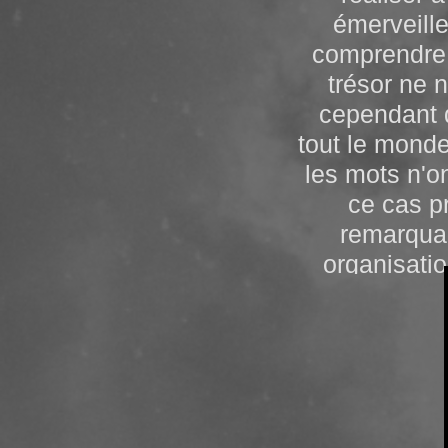
émerveille
Le piano est
comprendre p
lu
trésor ne n
En dehors de 
cependant d
large, m
tout le monde
fascinante! 
les mots n'o
mélodies, l'
ce cas p
marteaux per
remarqua
organisati
pense aussi 
réalisé par 
remuée. 
l'hypocris
changement,
l'argent, le p