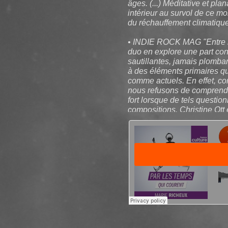
âges. (...) Méditative et p
intérieur au survol de ce 
du réchauffement climatique
• INDIE ROCK MAG "Entre néo
duo en explore une part co
sautillantes, jamais plomba
à des éléments primaires qu
comme actuels. En effet, co
nous refusons de comprendr
fort lorsque de tels questio
compositions. Christine Ott
œuvre à la fois maligne et p
+ INTERVIEW AVEC CHRISTI
Richeux, FRANCE CULTURE :
recoins de votre univers so
temps-qui-courent/christine-