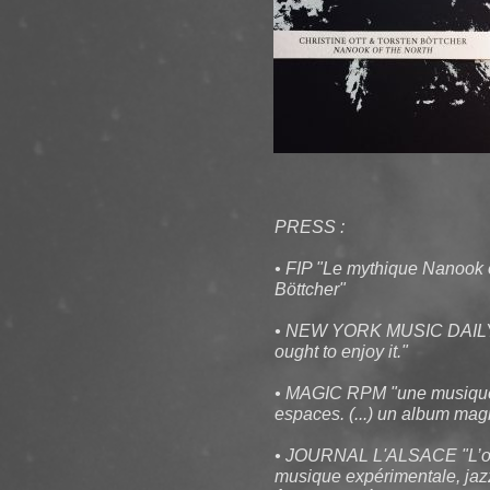
PRESS :
• FIP "Le mythique Nanook o
Böttcher"
• NEW YORK MUSIC DAILY "F
ought to enjoy it."
• MAGIC RPM "une musique a
espaces. (...) un album mag
• JOURNAL L'ALSACE "L’on 
musique expérimentale, jazz