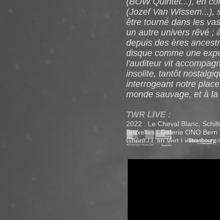
(BOW Quintet...), en c
(Jozef Van Wissem...), 
être tourné dans les va
un autre univers rêvé ; 
depuis des ères ancestr
disque comme une expéd
l'auditeur vit accompa
insolite, tantôt nostalgi
interrogeant notre place
monde sauvage, et à l
TWR LIVE :
2022 : Le Cheval Blanc, Schilt
Bruxelles / Galerie ONO Bern
Ghent / L'an Vert Liège...
Creation 2022
Un projet de l'associatio
co-production Schiltighei
avec les soutiens de l'E
la DRAC Grand Est & l